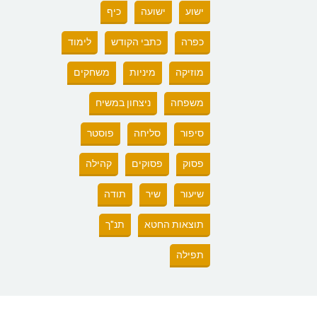
ישוע
ישועה
כיף
כפרה
כתבי הקודש
לימוד
מוזיקה
מיניות
משחקים
משפחה
ניצחון במשיח
סיפור
סליחה
פוסטר
פסוק
פסוקים
קהילה
שיעור
שיר
תודה
תוצאות החטא
תנ"ך
תפילה