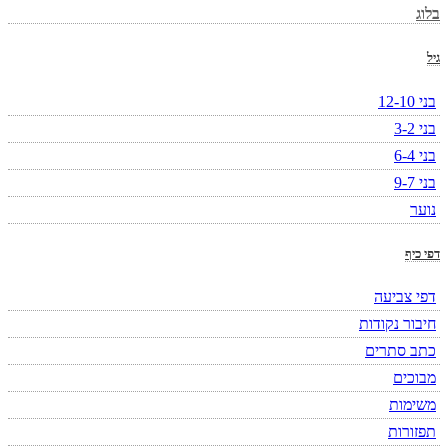
בלוג
גיל
בני 12-10
בני 3-2
בני 6-4
בני 9-7
נוער
דפי כיף
דפי צביעה
חיבור נקודות
כתב סתרים
מבוכים
משימות
תפזורות