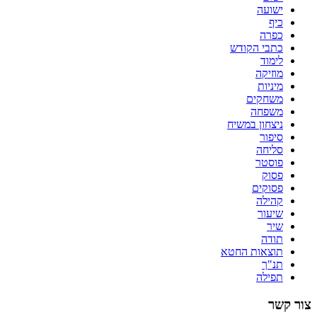
ישועה
כיף
כפרה
כתבי הקודש
לימוד
מוזיקה
מיניות
משחקים
משפחה
ניצחון במשיח
סיפור
סליחה
פוסטר
פסוק
פסוקים
קהילה
שיעור
שיר
תודה
תוצאות החטא
תנ"ך
תפילה
צור קשר