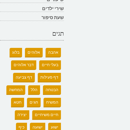
שירי ילדים
שעת סיפור
תגים
אהבה
אלוהים
בלוג
בעלי חיים
דבר אלוהים
דף פעילות
דף צביעה
הבטחה
הלל
המחשה
המשיח
חגים
חטא
חיים משיחיים
יצירה
ישוע
ישועה
כיף