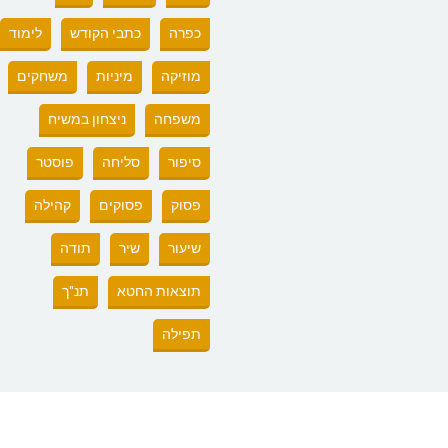
כפרה
כתבי הקודש
לימוד
מוזיקה
מיניות
משחקים
משפחה
ניצחון במשיח
סיפור
סליחה
פוסטר
פסוק
פסוקים
קהילה
שיעור
שיר
תודה
תוצאות החטא
תנ"ך
תפילה